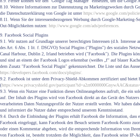
8.9. Ferner können wir den "Google Tag Manager" einsetzen, um die Google A
8.10. Weitere Informationen zur Datennutzung zu Marketingzwecken durch Goog
die Datenschutzerklärung von Google ist unter
https://www.google.com/policie
8.11. Wenn Sie der interessensbezogenen Werbung durch Google-Marketing-Ser
Out-Möglichkeiten nutzen:
http://www.google.com/ads/preferences.
9. Facebook Social Plugins
9.1. Wir nutzen auf Grundlage unserer berechtigten Interessen (d.h. Interesse
des Art. 6 Abs. 1 lit. f. DSGVO) Social Plugins ("Plugins") des sozialen Net
Canal Harbour, Dublin 2, Irland betrieben wird ("Facebook"). Die Plugins könn
und sind an einem der Facebook Logos erkennbar (weißes „f“ auf blauer Kache
dem Zusatz "Facebook Social Plugin" gekennzeichnet. Die Liste und das Ausse
https://developers.facebook.com/docs/plugins/.
9.2. Facebook ist unter dem Privacy-Shield-Abkommen zertifiziert und bietet h
(
https://www.privacyshield.gov/participant?id=a2zt0000000GnywAAC&status
9.3. Wenn ein Nutzer eine Funktion dieses Onlineangebotes aufruft, die ein so
auf. Der Inhalt des Plugins wird von Facebook direkt an das Gerät des Nutzer
verarbeiteten Daten Nutzungsprofile der Nutzer erstellt werden. Wir haben dah
und informiert die Nutzer daher entsprechend unserem Kenntnisstand.
9.4. Durch die Einbindung der Plugins erhält Facebook die Information, dass e
Facebook eingeloggt, kann Facebook den Besuch seinem Facebook-Konto zuordn
oder einen Kommentar abgeben, wird die entsprechende Information von Ihrem G
von Facebook ist, besteht trotzdem die Möglichkeit, dass Facebook seine IP-A