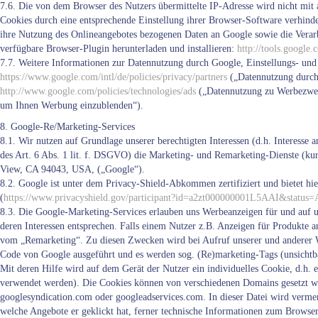
7.6. Die von dem Browser des Nutzers übermittelte IP-Adresse wird nicht mi
Cookies durch eine entsprechende Einstellung ihrer Browser-Software verhinde
ihre Nutzung des Onlineangebotes bezogenen Daten an Google sowie die Verar
verfügbare Browser-Plugin herunterladen und installieren:
http://tools.google
7.7. Weitere Informationen zur Datennutzung durch Google, Einstellungs- und
https://www.google.com/intl/de/policies/privacy/partners
(„Datennutzung durch 
http://www.google.com/policies/technologies/ads
(„Datennutzung zu Werbezwe
um Ihnen Werbung einzublenden“).
8. Google-Re/Marketing-Services
8.1. Wir nutzen auf Grundlage unserer berechtigten Interessen (d.h. Interesse
des Art. 6 Abs. 1 lit. f. DSGVO) die Marketing- und Remarketing-Dienste (k
View, CA 94043, USA, („Google“).
8.2. Google ist unter dem Privacy-Shield-Abkommen zertifiziert und bietet hie
(
https://www.privacyshield.gov/participant?id=a2zt000000001L5AAI&status=
8.3. Die Google-Marketing-Services erlauben uns Werbeanzeigen für und auf un
deren Interessen entsprechen. Falls einem Nutzer z.B. Anzeigen für Produkte ang
vom „Remarketing“. Zu diesen Zwecken wird bei Aufruf unserer und anderer W
Code von Google ausgeführt und es werden sog. (Re)marketing-Tags (unsichtba
Mit deren Hilfe wird auf dem Gerät der Nutzer ein individuelles Cookie, d.h. 
verwendet werden). Die Cookies können von verschiedenen Domains gesetzt w
googlesyndication.com oder googleadservices.com. In dieser Datei wird vermerk
welche Angebote er geklickt hat, ferner technische Informationen zum Browse