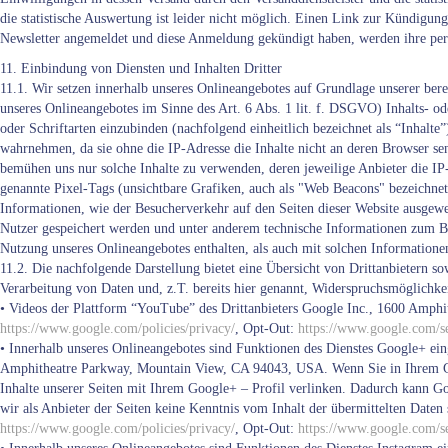
die statistische Auswertung ist leider nicht möglich. Einen Link zur Kündigun
Newsletter angemeldet und diese Anmeldung gekündigt haben, werden ihre pe
11. Einbindung von Diensten und Inhalten Dritter
11.1. Wir setzen innerhalb unseres Onlineangebotes auf Grundlage unserer bere
unseres Onlineangebotes im Sinne des Art. 6 Abs. 1 lit. f. DSGVO) Inhalts- od
oder Schriftarten einzubinden (nachfolgend einheitlich bezeichnet als “Inhalte”
wahrnehmen, da sie ohne die IP-Adresse die Inhalte nicht an deren Browser send
bemühen uns nur solche Inhalte zu verwenden, deren jeweilige Anbieter die IP-
genannte Pixel-Tags (unsichtbare Grafiken, auch als "Web Beacons" bezeichne
Informationen, wie der Besucherverkehr auf den Seiten dieser Website ausge
Nutzer gespeichert werden und unter anderem technische Informationen zum B
Nutzung unseres Onlineangebotes enthalten, als auch mit solchen Information
11.2. Die nachfolgende Darstellung bietet eine Übersicht von Drittanbietern s
Verarbeitung von Daten und, z.T. bereits hier genannt, Widerspruchsmöglichkei
• Videos der Plattform “YouTube” des Drittanbieters Google Inc., 1600 Amp
https://www.google.com/policies/privacy/
, Opt-Out:
https://www.google.com/se
• Innerhalb unseres Onlineangebotes sind Funktionen des Dienstes Google+ ei
Amphitheatre Parkway, Mountain View, CA 94043, USA. Wenn Sie in Ihrem Go
Inhalte unserer Seiten mit Ihrem Google+ – Profil verlinken. Dadurch kann G
wir als Anbieter der Seiten keine Kenntnis vom Inhalt der übermittelten Dat
https://www.google.com/policies/privacy/
, Opt-Out:
https://www.google.com/se