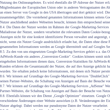
Nutzung des Onlineangebotes. Es wird ebenfalls die IP-Adresse der Nutzer erf
Mitgliedstaaten der Europäischen Union oder in anderen Vertragsstaaten des
an einen Server von Google in den USA übertragen und dort gekürzt wird. Di
zusammengeführt. Die vorstehend genannten Informationen können seitens Go
Nutzer anschließend andere Webseiten besucht, können ihm entsprechend seine
8.4. Die Daten der Nutzer werden im Rahmen der Google-Marketing-Services p
Mailadresse der Nutzer, sondern verarbeitet die relevanten Daten Cookie-bezo
Anzeigen nicht für eine konkret identifizierte Person verwaltet und angezeigt,
nicht, wenn ein Nutzer Google ausdrücklich erlaubt hat, die Daten ohne diese
gesammelten Informationen werden an Google übermittelt und auf Googles Ser
8.5. Zu den von uns eingesetzten Google-Marketing-Services gehört u.a. da
AdWords-Kunde ein anderes „Conversion-Cookie“. Cookies können somit nicht
eingeholten Informationen dienen dazu, Conversion-Statistiken für AdWords-K
Kunden erfahren die Gesamtanzahl der Nutzer, die auf ihre Anzeige geklickt h
wurden. Sie erhalten jedoch keine Informationen, mit denen sich Nutzer persönl
8.6. Wir können auf Grundlage des Google-Marketing-Services "DoubleClick"
seinen Partner-Websites, die Schaltung von Anzeigen auf Basis der Besuche vo
8.7. Wir können auf Grundlage des Google-Marketing-Services „AdSense“ Wer
Partner-Websites, die Schaltung von Anzeigen auf Basis der Besuche von Nutze
8.8. Ebenfalls können wir den Dienst „Google Optimizer“ einsetzen. Google O
verschiedene Änderungen einer Website auswirken (z.B. Veränderungen der Ein
Nutzer abgelegt. Dabei werden nur pseudonyme Daten der Nutzer verarbeitet.