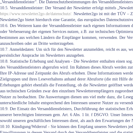
„Versanddienstleister“. Die Datenschutzbestimmungen des Versanddienstleister
10.5. Versanddienstleister: Der Versand der Newsletter erfolgt mittels „Newsl
https://www.newsletter2go.de/datenschutz/.
Newsletter2go ist mit der TÜV – Ze
Newsletter2go bietet hierdurch eine Garantie, das europäisches Datenschutzniv
10.6. Des Weiteren kann der Versanddienstleister nach eigenen Informatione
oder Verbesserung der eigenen Services nutzen, z.B. zur technischen Optimieru
bestimmen aus welchen Ländern die Empfänger kommen, verwenden. Der Versand
anzuschreiben oder an Dritte weiterzugeben.
10.7. Anmeldedaten: Um sich für den Newsletter anzumelden, reicht es aus, w
persönlicher Ansprache im Newsletters anzugeben.
10.8. Statistische Erhebung und Analysen - Die Newsletter enthalten einen so
des Versanddienstleisters abgerufen wird. Im Rahmen dieses Abrufs werden zu
Ihre IP-Adresse und Zeitpunkt des Abrufs erhoben. Diese Informationen werde
Zielgruppen und ihres Leseverhaltens anhand derer Abruforte (die mit Hilfe de
Erhebungen gehört ebenfalls die Feststellung, ob die Newsletter geöffnet wer
aus technischen Gründen zwar den einzelnen Newsletterempfängern zugeordnet w
Nutzer zu beobachten. Die Auswertungen dienen uns viel mehr dazu, die Leseg
unterschiedliche Inhalte entsprechend den Interessen unserer Nutzer zu versend
10.9. Der Einsatz des Versanddienstleisters, Durchführung der statistischen 
unserer berechtigten Interessen gem. Art. 6 Abs. 1 lit. f DSGVO. Unser Interes
sowohl unseren geschäftlichen Interessen dient, als auch den Erwartungen der N
10.10. Kündigung/Widerruf - Sie können den Empfang unseres Newsletters jeder
Einwilligungen in dessen Versand durch den Versanddienstleister und die statis