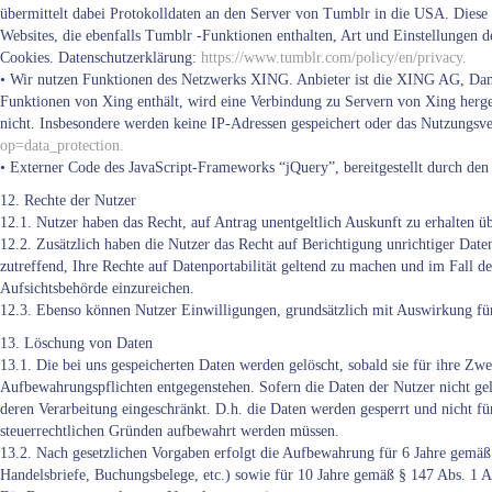
übermittelt dabei Protokolldaten an den Server von Tumblr in die USA. Diese 
Websites, die ebenfalls Tumblr -Funktionen enthalten, Art und Einstellunge
Cookies. Datenschutzerklärung:
https://www.tumblr.com/policy/en/privacy.
• Wir nutzen Funktionen des Netzwerks XING. Anbieter ist die XING AG, Dam
Funktionen von Xing enthält, wird eine Verbindung zu Servern von Xing herge
nicht. Insbesondere werden keine IP-Adressen gespeichert oder das Nutzungsv
op=data_protection.
• Externer Code des JavaScript-Frameworks “jQuery”, bereitgestellt durch de
12. Rechte der Nutzer
12.1. Nutzer haben das Recht, auf Antrag unentgeltlich Auskunft zu erhalten ü
12.2. Zusätzlich haben die Nutzer das Recht auf Berichtigung unrichtiger Dat
zutreffend, Ihre Rechte auf Datenportabilität geltend zu machen und im Fall 
Aufsichtsbehörde einzureichen.
12.3. Ebenso können Nutzer Einwilligungen, grundsätzlich mit Auswirkung für
13. Löschung von Daten
13.1. Die bei uns gespeicherten Daten werden gelöscht, sobald sie für ihre Z
Aufbewahrungspflichten entgegenstehen. Sofern die Daten der Nutzer nicht gelö
deren Verarbeitung eingeschränkt. D.h. die Daten werden gesperrt und nicht für
steuerrechtlichen Gründen aufbewahrt werden müssen.
13.2. Nach gesetzlichen Vorgaben erfolgt die Aufbewahrung für 6 Jahre gemäß
Handelsbriefe, Buchungsbelege, etc.) sowie für 10 Jahre gemäß § 147 Abs. 1 