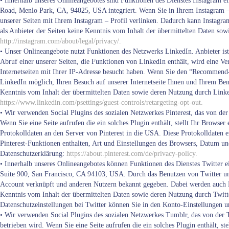
• Innerhalb unseres Onlineangebotes sind Funktionen des Dienstes Instagram 
Road, Menlo Park, CA, 94025, USA integriert. Wenn Sie in Ihrem Instagram – 
unserer Seiten mit Ihrem Instagram – Profil verlinken. Dadurch kann Instagra
als Anbieter der Seiten keine Kenntnis vom Inhalt der übermittelten Daten so
http://instagram.com/about/legal/privacy/.
• Unser Onlineangebote nutzt Funktionen des Netzwerks LinkedIn. Anbieter i
Abruf einer unserer Seiten, die Funktionen von LinkedIn enthält, wird eine V
Internetseiten mit Ihrer IP-Adresse besucht haben. Wenn Sie den “Recommend-
LinkedIn möglich, Ihren Besuch auf unserer Internetseite Ihnen und Ihrem Ben
Kenntnis vom Inhalt der übermittelten Daten sowie deren Nutzung durch Link
https://www.linkedin.com/psettings/guest-controls/retargeting-opt-out.
• Wir verwenden Social Plugins des sozialen Netzwerkes Pinterest, das von der
Wenn Sie eine Seite aufrufen die ein solches Plugin enthält, stellt Ihr Browser
Protokolldaten an den Server von Pinterest in die USA. Diese Protokolldaten e
Pinterest-Funktionen enthalten, Art und Einstellungen des Browsers, Datum u
Datenschutzerklärung:
https://about.pinterest.com/de/privacy-policy.
• Innerhalb unseres Onlineangebotes können Funktionen des Dienstes Twitter 
Suite 900, San Francisco, CA 94103, USA. Durch das Benutzen von Twitter u
Account verknüpft und anderen Nutzern bekannt gegeben. Dabei werden auch Dat
Kenntnis vom Inhalt der übermittelten Daten sowie deren Nutzung durch Twitt
Datenschutzeinstellungen bei Twitter können Sie in den Konto-Einstellungen 
• Wir verwenden Social Plugins des sozialen Netzwerkes Tumblr, das von der 
betrieben wird. Wenn Sie eine Seite aufrufen die ein solches Plugin enthält, s