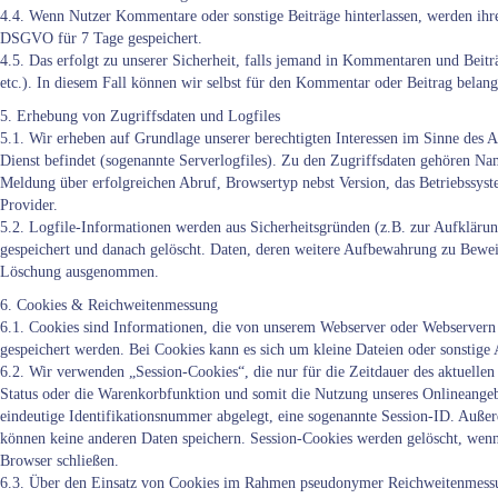
4.4. Wenn Nutzer Kommentare oder sonstige Beiträge hinterlassen, werden ihre 
DSGVO für 7 Tage gespeichert.
4.5. Das erfolgt zu unserer Sicherheit, falls jemand in Kommentaren und Beiträ
etc.). In diesem Fall können wir selbst für den Kommentar oder Beitrag belangt 
5. Erhebung von Zugriffsdaten und Logfiles
5.1. Wir erheben auf Grundlage unserer berechtigten Interessen im Sinne des A
Dienst befindet (sogenannte Serverlogfiles). Zu den Zugriffsdaten gehören N
Meldung über erfolgreichen Abruf, Browsertyp nebst Version, das Betriebssyst
Provider.
5.2. Logfile-Informationen werden aus Sicherheitsgründen (z.B. zur Aufklär
gespeichert und danach gelöscht. Daten, deren weitere Aufbewahrung zu Beweisz
Löschung ausgenommen.
6. Cookies & Reichweitenmessung
6.1. Cookies sind Informationen, die von unserem Webserver oder Webservern 
gespeichert werden. Bei Cookies kann es sich um kleine Dateien oder sonstige
6.2. Wir verwenden „Session-Cookies“, die nur für die Zeitdauer des aktuelle
Status oder die Warenkorbfunktion und somit die Nutzung unseres Onlineangeb
eindeutige Identifikationsnummer abgelegt, eine sogenannte Session-ID. Außer
können keine anderen Daten speichern. Session-Cookies werden gelöscht, wenn
Browser schließen.
6.3. Über den Einsatz von Cookies im Rahmen pseudonymer Reichweitenmessu