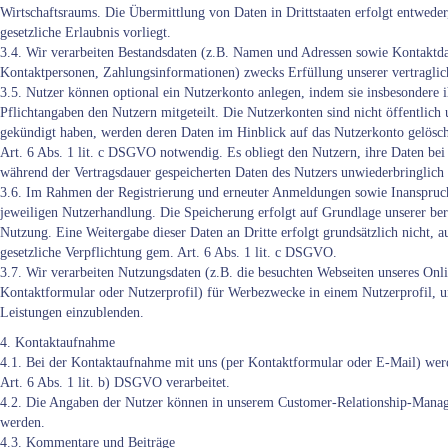
Wirtschaftsraums. Die Übermittlung von Daten in Drittstaaten erfolgt entwede
gesetzliche Erlaubnis vorliegt.
3.4. Wir verarbeiten Bestandsdaten (z.B. Namen und Adressen sowie Kontakt
Kontaktpersonen, Zahlungsinformationen) zwecks Erfüllung unserer vertraglic
3.5. Nutzer können optional ein Nutzerkonto anlegen, indem sie insbesondere 
Pflichtangaben den Nutzern mitgeteilt. Die Nutzerkonten sind nicht öffentli
gekündigt haben, werden deren Daten im Hinblick auf das Nutzerkonto gelöscht
Art. 6 Abs. 1 lit. c DSGVO notwendig. Es obliegt den Nutzern, ihre Daten bei 
während der Vertragsdauer gespeicherten Daten des Nutzers unwiederbringlich 
3.6. Im Rahmen der Registrierung und erneuter Anmeldungen sowie Inanspruch
jeweiligen Nutzerhandlung. Die Speicherung erfolgt auf Grundlage unserer bere
Nutzung. Eine Weitergabe dieser Daten an Dritte erfolgt grundsätzlich nicht, au
gesetzliche Verpflichtung gem. Art. 6 Abs. 1 lit. c DSGVO.
3.7. Wir verarbeiten Nutzungsdaten (z.B. die besuchten Webseiten unseres Onl
Kontaktformular oder Nutzerprofil) für Werbezwecke in einem Nutzerprofil,
Leistungen einzublenden.
4. Kontaktaufnahme
4.1. Bei der Kontaktaufnahme mit uns (per Kontaktformular oder E-Mail) wer
Art. 6 Abs. 1 lit. b) DSGVO verarbeitet.
4.2. Die Angaben der Nutzer können in unserem Customer-Relationship-Manag
werden.
4.3. Kommentare und Beiträge