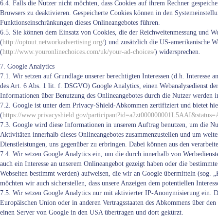
6.4. Falls die Nutzer nicht möchten, dass Cookies auf ihrem Rechner gespeiche
Browsers zu deaktivieren. Gespeicherte Cookies können in den Systemeinstell
Funktionseinschränkungen dieses Onlineangebotes führen.
6.5. Sie können dem Einsatz von Cookies, die der Reichweitenmessung und Wer
(
http://optout.networkadvertising.org/
) und zusätzlich die US-amerikanische We
(
http://www.youronlinechoices.com/uk/your-ad-choices/
) widersprechen.
7. Google Analytics
7.1. Wir setzen auf Grundlage unserer berechtigten Interessen (d.h. Interesse
des Art. 6 Abs. 1 lit. f. DSGVO) Google Analytics, einen Webanalysedienst d
Informationen über Benutzung des Onlineangebotes durch die Nutzer werden in
7.2. Google ist unter dem Privacy-Shield-Abkommen zertifiziert und bietet hie
(
https://www.privacyshield.gov/participant?id=a2zt000000001L5AAI&status=
7.3. Google wird diese Informationen in unserem Auftrag benutzen, um die Nu
Aktivitäten innerhalb dieses Onlineangebotes zusammenzustellen und um weite
Dienstleistungen, uns gegenüber zu erbringen. Dabei können aus den verarbeit
7.4. Wir setzen Google Analytics ein, um die durch innerhalb von Werbedienst
auch ein Interesse an unserem Onlineangebot gezeigt haben oder die bestimmt
Webseiten bestimmt werden) aufweisen, die wir an Google übermitteln (sog. 
möchten wir auch sicherstellen, dass unsere Anzeigen dem potentiellen Interess
7.5. Wir setzen Google Analytics nur mit aktivierter IP-Anonymisierung ein. D
Europäischen Union oder in anderen Vertragsstaaten des Abkommens über den 
einen Server von Google in den USA übertragen und dort gekürzt.