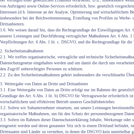
bei Vorliegen einer gesetzlichen Erlaubnis verarbeitet. D.h., insbesondere we
von Aufträgen) sowie Online-Services erforderlich, bzw. gesetzlich vorgeschrie
Interessen (d.h. Interesse an der Analyse, Optimierung und wirtschaftlichem B
insbesondere bei der Reichweitenmessung, Erstellung von Profilen zu Werbe-
Drittanbietern.
1.6. Wir weisen darauf hin, dass die Rechtsgrundlage der Einwilligungen Art. 
unserer Leistungen und Durchführung vertraglicher Maßnahmen Art. 6 Abs. 1 l
Verpflichtungen Art. 6 Abs. 1 lit. c. DSGVO, und die Rechtsgrundlage für die 
2. Sicherheitsmaßnahmen
2.1. Wir treffen organisatorische, vertragliche und technische Sicherheitsmaß
Datenschutzgesetze eingehalten werden und um damit die durch uns verarbeitet
den Zugriff unberechtigter Personen zu schützen.
2.2. Zu den Sicherheitsmaßnahmen gehört insbesondere die verschlüsselte Üb
3. Weitergabe von Daten an Dritte und Drittanbieter
3.1. Eine Weitergabe von Daten an Dritte erfolgt nur im Rahmen der gesetzlic
Grundlage des Art. 6 Abs. 1 lit. b) DSGVO für Vertragszwecke erforderlich ist
wirtschaftlichem und effektivem Betrieb unseres Geschäftsbetriebes.
3.2. Sofern wir Subunternehmer einsetzen, um unsere Leistungen bereitzustell
organisatorische Maßnahmen, um für den Schutz der personenbezogenen Daten 
3.3. Sofern im Rahmen dieser Datenschutzerklärung Inhalte, Werkzeuge oder so
eingesetzt werden und deren genannter Sitz sich in einem Drittland befindet, ist
Drittstaaten sind Länder zu verstehen, in denen die DSGVO kein unmittelbar g